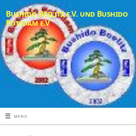
Bushido Beelitz e.V. und Bushido
Potsdam e.V
MENÜ