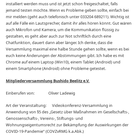
installiert werden muss und ist jetzt schon freigeschaltet, falls
jemand testen möchte. Wenn es Probleme geben sollte, einfach bei
mir melden (geht auch telefonisch unter 033204 689211). Wichtig ist
auf alle Fälle ein Lautsprecher, damit ihr alles hören könnt. Gut wären
auch Mikrofon und Kamera, um die Kommunikation flüssig zu
gestalten, es geht aber auch zur Not schriftlich durch eine
Chatfunktion, dauert dann aber länger. Ich denke, dass die
Versammlung maximal eine halbe Stunde gehen sollte, wenn es bei
euch keine Änderungen der Abstimmungen gibt. Ich habe es mit
Chrome auf einem Laptop (Win10), einem Tablet (Android) und
einem Smartphone (Android) ohne Probleme getestet.
Mitgliederversammlung Bushido Beelitz e.V.
Einberufen von: Oliver Ladewig
Art der Veranstaltung: Videokonferenz-Versammlung in
Anwendung von §5 des „Gesetz über Maßnahmen im Gesellschafts-,
Genossenschafts-, Vereins-, Stiftungs- und
Wohnungseigentumsrecht zur Bekämpfung der Auswirkungen der
COVID-19-Pandemie“ (COVZvRMG k.a.Abk.)