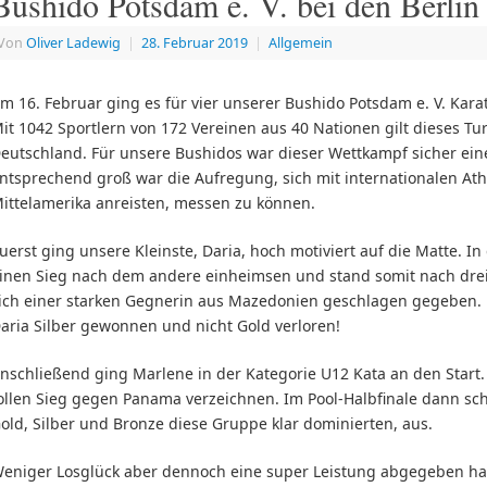
Bushido Potsdam e. V. bei den Berli
Von
Oliver Ladewig
|
28. Februar 2019
|
Allgemein
m 16. Februar ging es für vier unserer Bushido Potsdam e. V. Kara
it 1042 Sportlern von 172 Vereinen aus 40 Nationen gilt dieses Tur
eutschland. Für unsere Bushidos war dieser Wettkampf sicher ein
ntsprechend groß war die Aufregung, sich mit internationalen Athl
ittelamerika anreisten, messen zu können.
uerst ging unsere Kleinste, Daria, hoch motiviert auf die Matte. In
inen Sieg nach dem andere einheimsen und stand somit nach drei
ich einer starken Gegnerin aus Mazedonien geschlagen gegeben. D
aria Silber gewonnen und nicht Gold verloren!
nschließend ging Marlene in der Kategorie U12 Kata an den Start.
ollen Sieg gegen Panama verzeichnen. Im Pool-Halbfinale dann schi
old, Silber und Bronze diese Gruppe klar dominierten, aus.
eniger Losglück aber dennoch eine super Leistung abgegeben ha