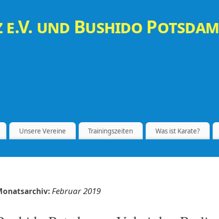
 e.V. und Bushido Potsdam
Unsere Vereine
Trainingszeiten
Was ist Karate?
Februar 2019
onatsarchiv: