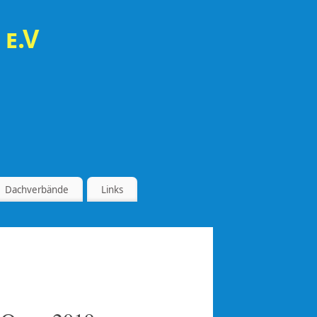
 e.V
Dachverbände
Links