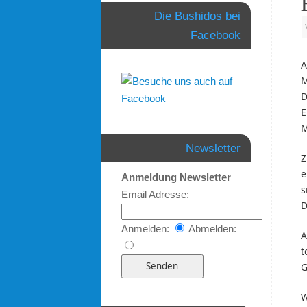
Die Bushidos bei
Facebook
A
M
D
E
M
Newsletter
Z
e
Anmeldung Newsletter
s
Email Adresse:
D
Anmelden:
Abmelden:
A
t
G
W