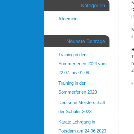
M
Kategorien
D
i
Allgemein
M
s
Neueste Beiträge
H
Training in den
T
h
Sommerferien 2024 vom
2
22.07. bis 01.09.
E
Training in der
Sommerferien 2023
Deutsche Meisterschaft
der Schüler 2023
Karate Lehrgang in
Potsdam am 24.06.2023