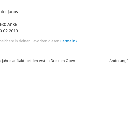
oto: Janos
Text: 
0.02.2019
peichere in deinen Favoriten diesen
Permalink
.
«
Jahresauftakt bei den ersten Dresden Open
Änderung T