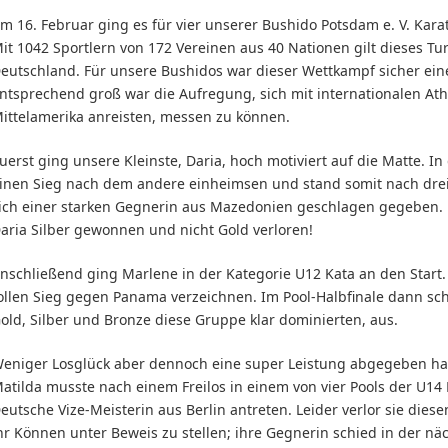
m 16. Februar ging es für vier unserer Bushido Potsdam e. V. Kara
it 1042 Sportlern von 172 Vereinen aus 40 Nationen gilt dieses Tur
eutschland. Für unsere Bushidos war dieser Wettkampf sicher ein
ntsprechend groß war die Aufregung, sich mit internationalen Athl
ittelamerika anreisten, messen zu können.
uerst ging unsere Kleinste, Daria, hoch motiviert auf die Matte. In
inen Sieg nach dem andere einheimsen und stand somit nach drei
ich einer starken Gegnerin aus Mazedonien geschlagen gegeben. D
aria Silber gewonnen und nicht Gold verloren!
nschließend ging Marlene in der Kategorie U12 Kata an den Start.
ollen Sieg gegen Panama verzeichnen. Im Pool-Halbfinale dann schi
old, Silber und Bronze diese Gruppe klar dominierten, aus.
eniger Losglück aber dennoch eine super Leistung abgegeben ha
atilda musste nach einem Freilos in einem von vier Pools der U14 
eutsche Vize-Meisterin aus Berlin antreten. Leider verlor sie die
hr Können unter Beweis zu stellen; ihre Gegnerin schied in der nä