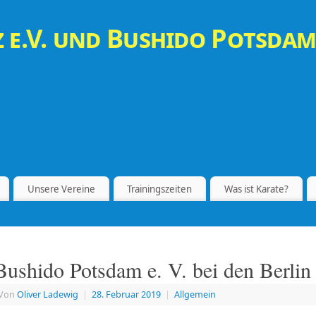
 e.V. und Bushido Potsdam
Unsere Vereine
Trainingszeiten
Was ist Karate?
Bushido Potsdam e. V. bei den Berli
Von
Oliver Ladewig
|
28. Februar 2019
|
Allgemein