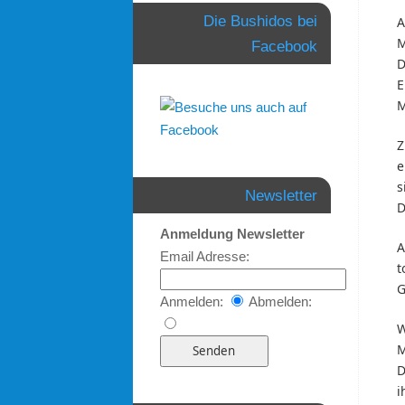
Die Bushidos bei
A
M
Facebook
D
E
M
Z
e
s
Newsletter
D
Anmeldung Newsletter
A
Email Adresse:
t
G
Anmelden:
Abmelden:
W
M
D
i