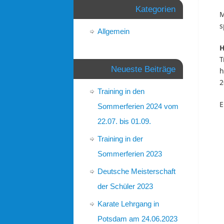
Kategorien
M
s
Allgemein
H
T
Neueste Beiträge
h
2
Training in den
E
Sommerferien 2024 vom
22.07. bis 01.09.
Training in der
Sommerferien 2023
Deutsche Meisterschaft
der Schüler 2023
Karate Lehrgang in
Potsdam am 24.06.2023