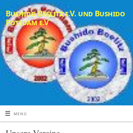
Bushido Beelitz e.V. und Bushido
Potsdam e.V
MENÜ
Unsere Vereine