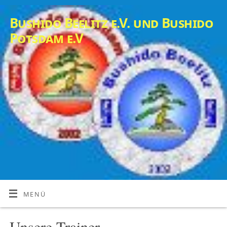
Bushido Beelitz e.V. und Bushido
Potsdam e.V
MENÜ
Unsere Trainer