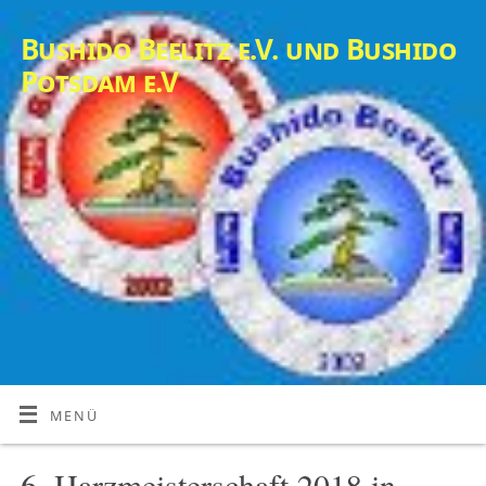
Bushido Beelitz e.V. und Bushido
Potsdam e.V
MENÜ
6. Harzmeisterschaft 2018 in