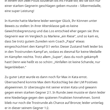
in einem von zwei Pouls souverän bis ins Finale vor, wo sie sich nur
einer starken Gegnerin geschlagen geben musste – Silbermedaille,
eine super Leistung!
In Kumite hatte Marlene leider weniger Glück, Ihr Können unter
Beweis zu stellen: In ihrer Altersklasse gab es keine
Gewichtsbegrenzung und das Los entschied eher gegen sie: Ihre
Gegnerin war im Vergleich zu Marlene „ein Riese“, und so kam es,
dass Sie trotz gutem Zureden vom Coach „Papa“ etwas
eingeschüchtert den Kampf 0:1 verlor. Dieser Zustand hielt leider bis
in den Trostrunden-Kampf an, sodass es diesmal für keine Medaille
im Kämpfen reichte. Trotz allem „Super“, dass du noch gekämpft
hast! Denn wie heißt es so schön: „Hinfallen ist keine Schande, nur
liegenbleiben.“
Zu guter Letzt wurde es dann noch für Max in Kata ernst.
Überraschend konnte Max dem Rückschlag bei der LM Positives
abgewinnen. Er überzeugte mit seiner ersten Kata und gewann
gegen einen starken Gegner 2:1. In Runde zwei musste er dann leider
eine Niederlage gegen den späteren Finalisten hinnehmen. Somit
blieb nur noch die Trostrunde als Chance auf Bronze; leider unterlag
er in dieser seinem Gegner 1:2.