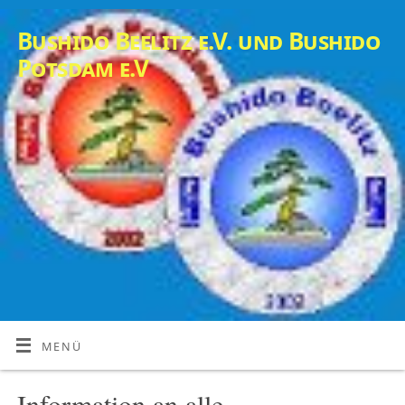
Bushido Beelitz e.V. und Bushido
Potsdam e.V
MENÜ
Information an alle