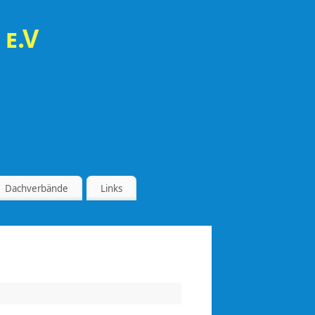
 e.V
Dachverbände
Links