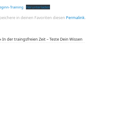
eginn-Training
Herunterladen
peichere in deinen Favoriten diesen
Permalink
.
«
In der traingsfreien Zeit – Teste Dein Wissen