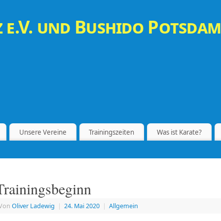
 e.V. und Bushido Potsdam
Unsere Vereine
Trainingszeiten
Was ist Karate?
Trainingsbeginn
Von
Oliver Ladewig
|
24. Mai 2020
|
Allgemein