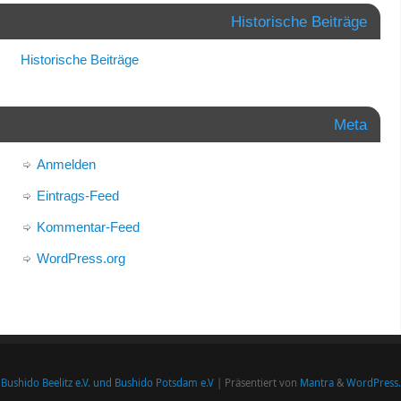
Historische Beiträge
Historische Beiträge
Meta
Anmelden
Eintrags-Feed
Kommentar-Feed
WordPress.org
Bushido Beelitz e.V. und Bushido Potsdam e.V
| Präsentiert von
Mantra
&
WordPress.