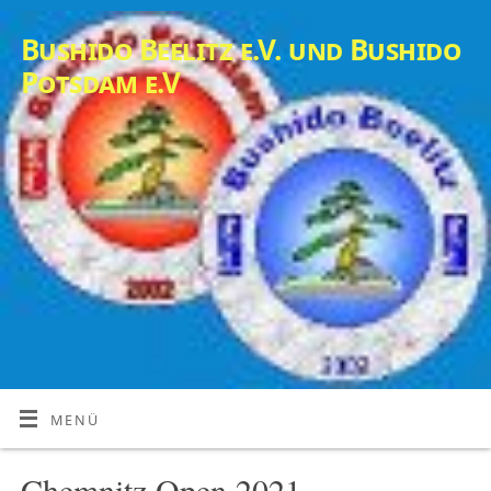
Bushido Beelitz e.V. und Bushido
Potsdam e.V
MENÜ
Chemnitz Open 2021