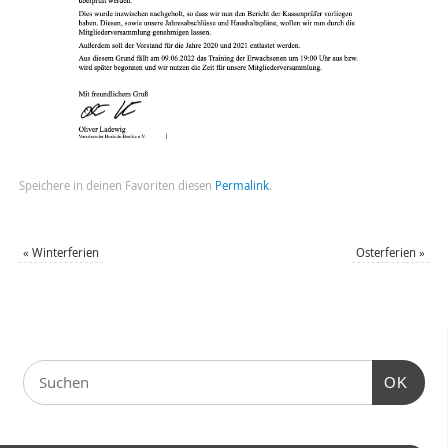
Speichere in deinen Favoriten diesen
Permalink
.
«
Winterferien
Osterferien
»
OK