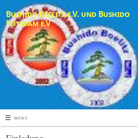
Bushido Beelitz e.V. und Bushido
Potsdam e.V
MENÜ
Einladung