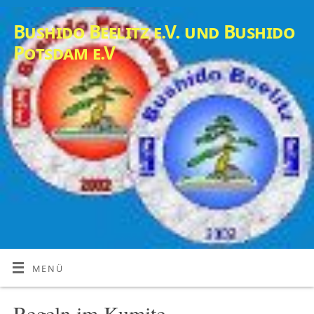
Bushido Beelitz e.V. und Bushido
Potsdam e.V
MENÜ
Regeln im Kumite