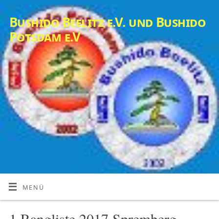
Bushido Beelitz e.V. und Bushido
Potsdam e.V
MENÜ
1.Rangliste 2017 Spremberg