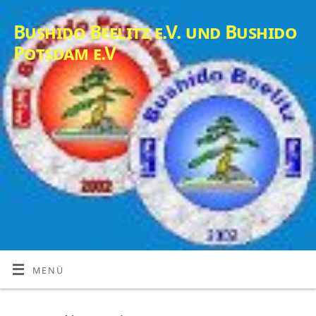
Bushido Beelitz e.V. und Bushido
Potsdam e.V
MENÜ