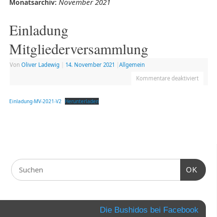
November 2021
Monatsarchiv:
Einladung
Mitgliederversammlung
Von
Oliver Ladewig
|
14. November 2021
|
Allgemein
Kommentare deaktiviert
Einladung-MV-2021-V2
Herunterladen
OK
Die Bushidos bei Facebook