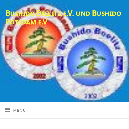
Bushido Beelitz e.V. und Bushido
Potsdam e.V
MENÜ