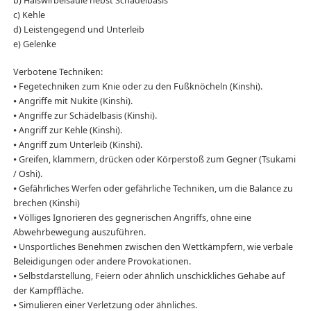
b) Halswirbelsäule nebst Schädelbasis
c) Kehle
d) Leistengegend und Unterleib
e) Gelenke
Verbotene Techniken:
⦁ Fegetechniken zum Knie oder zu den Fußknöcheln (Kinshi).
⦁ Angriffe mit Nukite (Kinshi).
⦁ Angriffe zur Schädelbasis (Kinshi).
⦁ Angriff zur Kehle (Kinshi).
⦁ Angriff zum Unterleib (Kinshi).
⦁ Greifen, klammern, drücken oder Körperstoß zum Gegner (Tsukami
/ Oshi).
⦁ Gefährliches Werfen oder gefährliche Techniken, um die Balance zu
brechen (Kinshi)
⦁ Völliges Ignorieren des gegnerischen Angriffs, ohne eine
Abwehrbewegung auszuführen.
⦁ Unsportliches Benehmen zwischen den Wettkämpfern, wie verbale
Beleidigungen oder andere Provokationen.
⦁ Selbstdarstellung, Feiern oder ähnlich unschickliches Gehabe auf
der Kampffläche.
⦁ Simulieren einer Verletzung oder ähnliches.