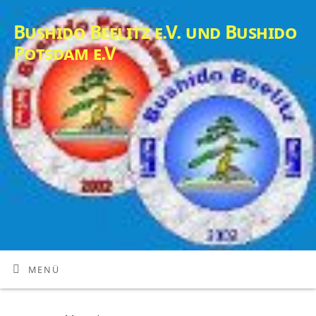
Bushido Beelitz e.V. und Bushido
Potsdam e.V
MENÜ