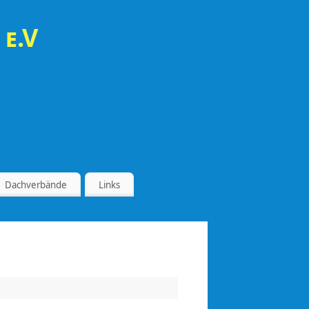
 e.V
Dachverbände
Links