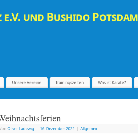
 e.V. und Bushido Potsdam
Unsere Vereine
Trainingszeiten
Was ist Karate?
Weihnachtsferien
Von
Oliver Ladewig
|
16. Dezember 2022
|
Allgemein